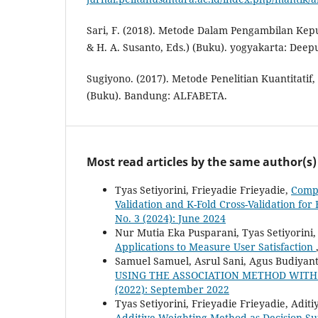
Sari, F. (2018). Metode Dalam Pengambilan Kepu
& H. A. Susanto, Eds.) (Buku). yogyakarta: Deepu
Sugiyono. (2017). Metode Penelitian Kuantitatif,
(Buku). Bandung: ALFABETA.
Most read articles by the same author(s)
Tyas Setiyorini, Frieyadie Frieyadie,
Compa
Validation and K-Fold Cross-Validation fo
No. 3 (2024): June 2024
Nur Mutia Eka Pusparani, Tyas Setiyorini,
Applications to Measure User Satisfaction
Samuel Samuel, Asrul Sani, Agus Budiyanta
USING THE ASSOCIATION METHOD WITH
(2022): September 2022
Tyas Setiyorini, Frieyadie Frieyadie, Adit
Additive Weighting Method as Decision S