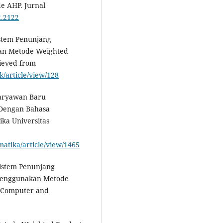
e AHP. Jurnal
2.2122
Sistem Penunjang
an Metode Weighted
rieved from
ek/article/view/128
Karyawan Baru
Dengan Bahasa
ka Universitas
matika/article/view/1465
Sistem Penunjang
 Menggunakan Metode
n Computer and