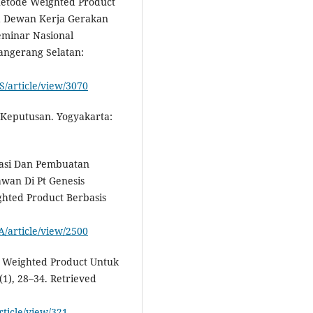
 Metode Weighted Product
a Dewan Kerja Gerakan
eminar Nasional
Tangerang Selatan:
S/article/view/3070
 Keputusan. Yogyakarta:
ntasi Dan Pembuatan
wan Di Pt Genesis
hted Product Berbasis
A/article/view/2500
si Weighted Product Untuk
1), 28–34. Retrieved
rticle/view/321