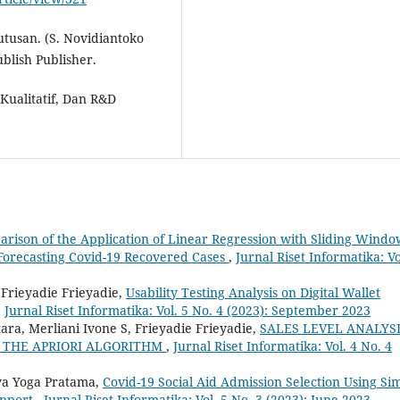
tusan. (S. Novidiantoko
blish Publisher.
 Kualitatif, Dan R&D
rison of the Application of Linear Regression with Sliding Windo
r Forecasting Covid-19 Recovered Cases
,
Jurnal Riset Informatika: Vo
 Frieyadie Frieyadie,
Usability Testing Analysis on Digital Wallet
,
Jurnal Riset Informatika: Vol. 5 No. 4 (2023): September 2023
ra, Merliani Ivone S, Frieyadie Frieyadie,
SALES LEVEL ANALYS
 THE APRIORI ALGORITHM
,
Jurnal Riset Informatika: Vol. 4 No. 4
iya Yoga Pratama,
Covid-19 Social Aid Admission Selection Using Si
upport
,
Jurnal Riset Informatika: Vol. 5 No. 3 (2023): June 2023