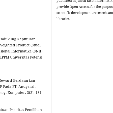
published in Jurnal Riset Informatik
provide Open Access, for the purpos
scientific development, research, an
libraries.
 Pendukung Keputusan
eighted Product (Studi
sional Informatika (SNIf).
 LPPM Universitas Potensi
n Reward Berdasarkan
P Pada PT. Anugerah
logi Komputer, 3(2), 181–
tuan Prioritas Pemilihan