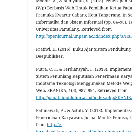
Moenir, A., & Budiyanto, S. (2018). Penerapan
(Wp) Berbasis Web Untuk Pemilihan Ketua Pad
Pramuka Kwartir Cabang Kota Tangerang. In S
Informatika dan Sistem Informasi (pp. 84–96). 
Universitas Pamulang. Retrieved from
http://openjournal.unpam.ac.id/index.php/SNISI
Pratiwi, H. (2016). Buku Ajar Sistem Pendukung
Deepublisher.
Putra, C. I., & Ferdiansyah, F. (2018). Impleme
Sistem Penunjang Keputusan Penerimaan Karya
Indotama Teknologi Menggunakan Metode Weig
Web. SKANIKA, 1(3), 987–994. Retrieved from
http://jom.fti.budiluhur.ac.id/index.php/SKANIK
Rahmawati, A., & Astuti, Y. (2018). Implementa
Penerimaan Karyawan. Jurnal Mantik Penusa, 2(
from
http://e-
jurnal.pelitanusantara.ac.id/index.php/mantik/a