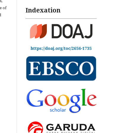
a,
e of
Indexation
d
https://doaj.org/toc/2656-1735