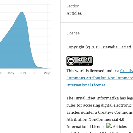
Section
Articles
License
Copyright (c) 2019 Frieyadie, Fariati
This work is licensed under a
Creati
Commons Attribution-NonCommerci
International License
.
The Jurnal Riset Informatika has leg
rules for accessing digital electronic
articles uunder a Creative Commons
Attribution-NonCommercial 4.0
International License
. Articles