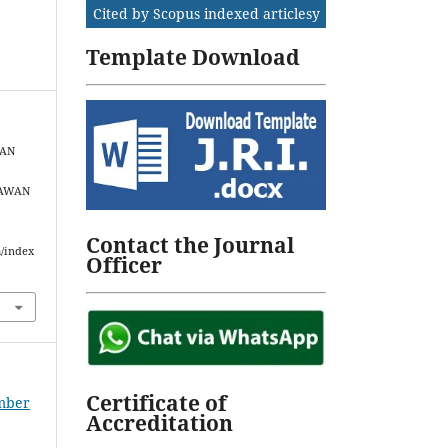
Cited by Scopus indexed articlesy
Template Download
PAN
YAWAN
Contact the Journal
m/index
Officer
Certificate of
ember
Accreditation