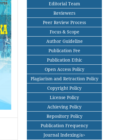
Editorial Team
Reviewers
Peer Review Process
Focus & Scope
Author Guideline
Publication Fee
Publication Ethic
Open Access Policy
Plagiarism and Retraction Policy
Copyright Policy
License Policy
Achieving Policy
Repository Policy
Publication Frequency
Journal Indexing/a>