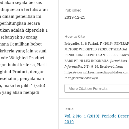
diakan segala berkas
uji secara tertulis atau
Published
dalam penelitian ini
2019-12-21
perhitungkan secara
akukan adalah diperoleh 1
How to Cite
 sebanyak 10 orang.
imana Pemilihan bobot
Frieyadie, F., & Fariati, F. (2019). PENERA
METODE WEIGHTED PRODUCT SEBAGAI
riteria yang lain sesuai
PENDUKUNG KEPUTUSAN SELEKSI KAR
ode Weighted Product
BARU PT. HI-LEX INDONESIA.
Jurnal Riset
an bobot kriteria, Hasil
Informatika
,
2
(1), 9–16. Retrieved from
hted Product, dengan
https://ejournal.kresnamediapublisher.co
s kesehatan, pengalaman
.php/jri/article/view/31
, maka terpilih 1 (satu)
More Citation Formats
 yang akan menjadi
Issue
Vol. 2 No. 1 (2019): Periode Des
2019