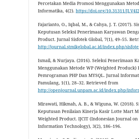
Percetakan Media Promosi Menggunakan Metod
Informatika, 4(2).
https://doi.org/10.31311/JI.V4I
Fajarianto, O., Iqbal, M., & Cahya, J. T. (2017). 
Keputusan Seleksi Penerimaan Karyawan Deng
Product. Jurnal Sisfotek Global, 7(1), 49–55. Ret
http://journal.stmikglobal.ac.id/index.php/sisfot
Ismail, & Nurjaya. (2016). Seleksi Penerimaan 
Menggunakan Metode WP (Weighted Produck) 
Pemrograman PHP Dan MYSQL. Jurnal Informati
Pamulang, 1(1), 28–32. Retrieved from
http://openjournal.unpam.ac.id/index.php/infor
Mirawati, Hikmah, A. B., & Wiguna, W. (2018). 
Keputusan Penilaian Kinerja Kasir Lotte Mart
Weighted Product. IJCIT (Indonesian Journal o
Information Technology), 3(2), 186–196.