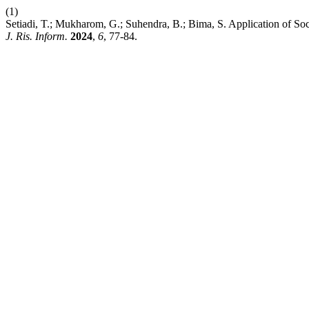
(1)
Setiadi, T.; Mukharom, G.; Suhendra, B.; Bima, S. Application of So
J. Ris. Inform.
2024
,
6
, 77-84.