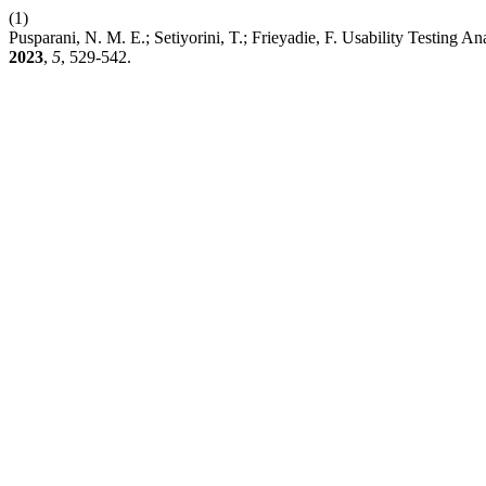
(1)
Pusparani, N. M. E.; Setiyorini, T.; Frieyadie, F. Usability Testing A
2023
,
5
, 529-542.